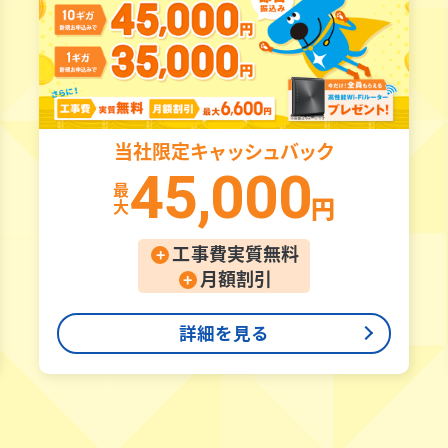
当社限定
キャッシュバック
45,000
最
大
円
工事費実質無料
+
月額割引
+
詳細を見る