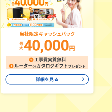
当社限定
キャッシュバック
40,000
最
大
円
工事費実質無料
+
ルーター
カタログギフト
+
or
プレゼント
詳細を見る