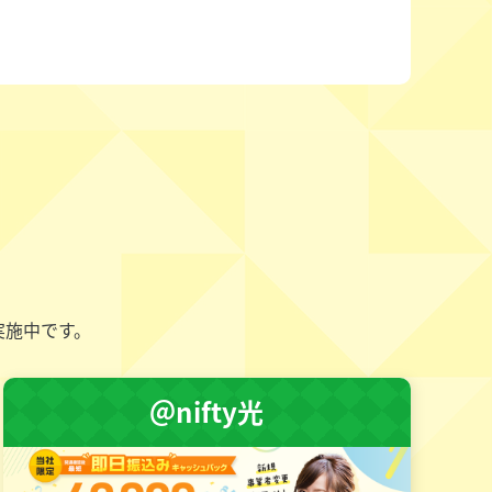
実施中です。
＠nifty光