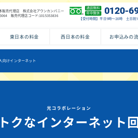
0120-6
通話無料
東日本販売代理店
株式会社アウンカンパニー
年中無休
3064
販売代理店コード:1015353836
【受付時間】平日9時～20時 土日祝1
東日本の料金
西日本の料金
お申込みの
人向けインターネット
光コラボレーション
トクなインターネット