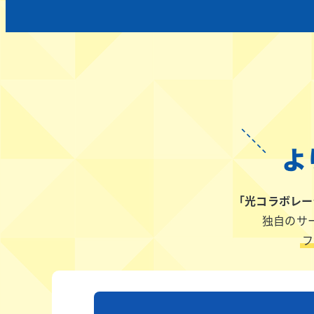
よ
「光コラボレー
独自のサ
フ