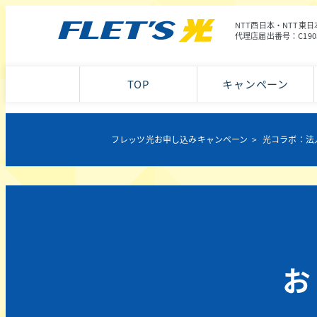
NTT西日本・NTT
代理店届出番号：C190
TOP
キャンペーン
フレッツ光お申し込みキャンペーン
光コラボ：法
お