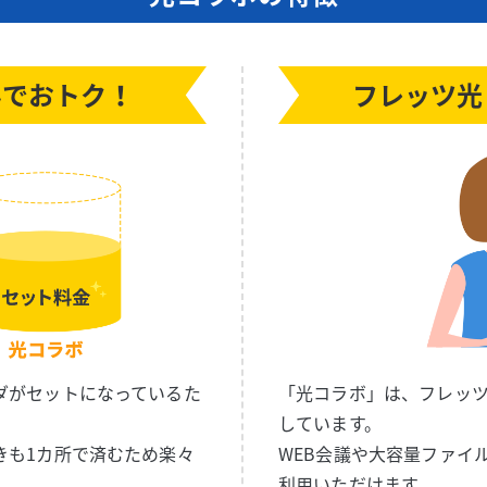
みで
おトク！
フレッツ光
ダがセットになっているた
「光コラボ」は、フレッツ
。
しています。
きも1カ所で済むため楽々
WEB会議や大容量ファイ
利用いただけます。