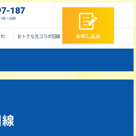
97-187
1時～20時
お申し込み
流れ
おトクな光コラボ回線
回線