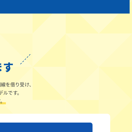
ます
回線を借り受け、
デルです。
す。