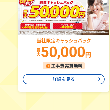
当社限定
キャッシュバック
50,000
最
大
円
工事費実質無料
+
詳細を見る