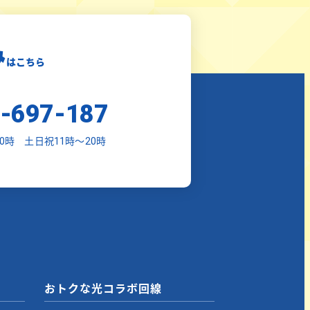
み
はこちら
-697-187
0時 土日祝11時～20時
おトクな光コラボ回線