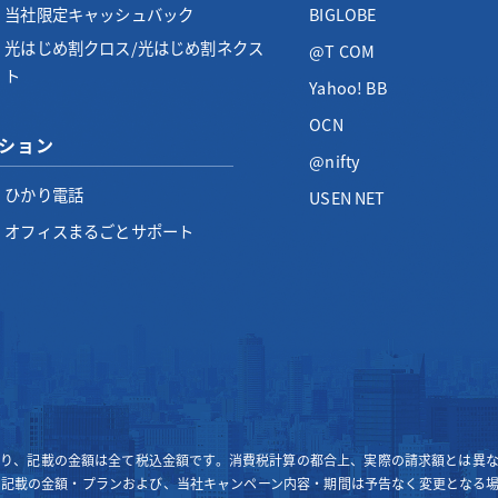
当社限定キャッシュバック
BIGLOBE
光はじめ割クロス/光はじめ割ネクス
@T COM
ト
Yahoo! BB
OCN
ション
@nifty
ひかり電話
USEN NET
オフィスまるごとサポート
り、記載の金額は全て税込金額です。消費税計算の都合上、実際の請求額とは異
に記載の金額・プランおよび、当社キャンペーン内容・期間は予告なく変更となる