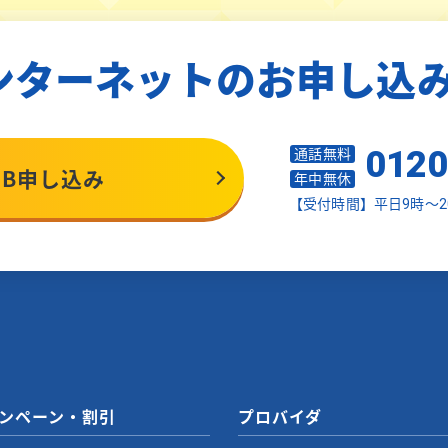
ンターネットのお申し込
0120
通話無料
EB申し込み
年中無休
【受付時間】平日9時～2
ンペーン・割引
プロバイダ