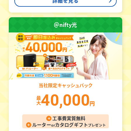
詳細を見る
＠nifty光
当社限定
キャッシュバック
40,000
最
大
円
+
工事費実質無料
+
ルーター
カタログギフト
or
プレゼント