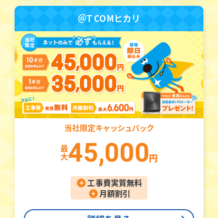
＠T COMヒカリ
当社限定
キャッシュバック
45,000
最
大
円
+
工事費実質無料
+
月額割引