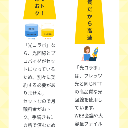
質
おト
だ
ク！
か
ら
高
速
「光コラボ」な
ら、光回線とプ
ロバイダがセッ
「光コラボ」
トになっている
は、フレッツ
ため、別々に契
光と同じNTT
約する必要があ
の高品質な光
りません。
回線を使用し
セットなので月
ています。
額料金がおト
WEB会議や大
ク。手続きも1
容量ファイル
カ所で済むため