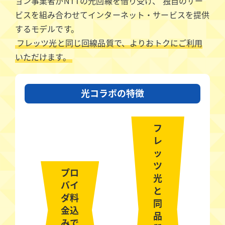
ョン事業者がNTTの光回線を借り受け、
独自のサー
ビスを組み合わせてインターネット・サービスを提供
するモデルです。
フレッツ光と同じ回線品質で、よりおトクにご利用
いただけます。
光コラボの特徴
フ
レ
ッ
ツ
プロ
光
バイ
と
ダ料
同
金込
品
みで