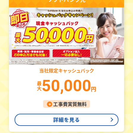
当社限定
キャッシュバック
50,000
最
大
円
+
工事費実質無料
詳細を見る